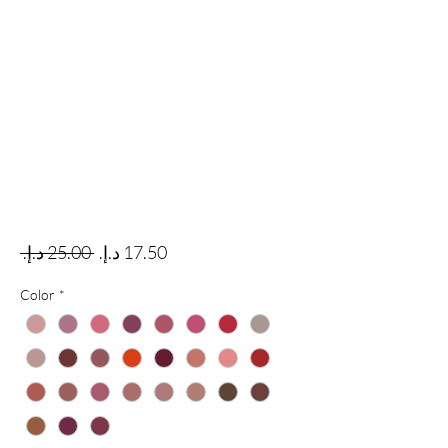
Regular Price
Sale Price
 ‏25.00 د.إ.‏ 
Color
*